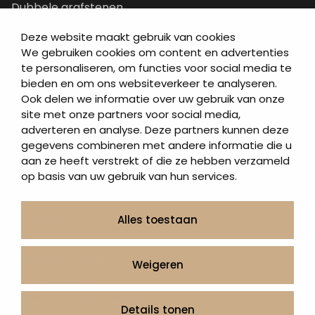
Dubbele grafstenen
Korte grafstenen
Deze website maakt gebruik van cookies
Letterplaten
We gebruiken cookies om content en advertenties
te personaliseren, om functies voor social media te
Grafzerken kopen
bieden en om ons websiteverkeer te analyseren.
Ook delen we informatie over uw gebruik van onze
Direct naar
site met onze partners voor social media,
adverteren en analyse. Deze partners kunnen deze
Grafstenen
gegevens combineren met andere informatie die u
As artikelen
aan ze heeft verstrekt of die ze hebben verzameld
Urngrafmonumenten
op basis van uw gebruik van hun services.
Informatie
Over ons
Alles toestaan
Contact
Artea in de buurt
Weigeren
Onze werkwijze
Urnen en as sieraden webshop
Details tonen