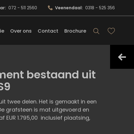
ar:
072 - 511 2560
Veenendaal:
0318 - 525 356
ie
Over ons
Contact
Brochure
ment bestaand uit
S9
t twee delen. Het is gemaakt in een
 De grafsteen is mat uitgevoerd en
f EUR 1.795,00 inclusief plaatsing,