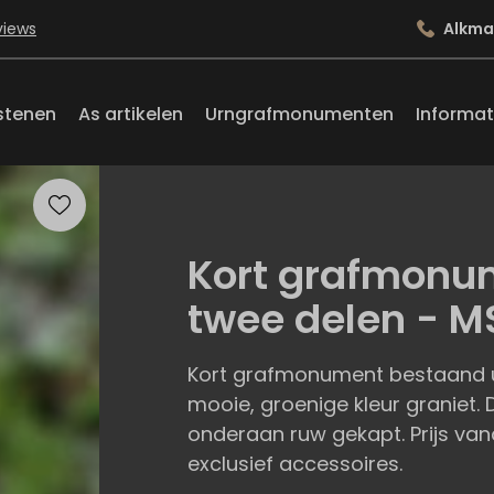
views
Alkma
stenen
As artikelen
Urngrafmonumenten
Informat
Kort grafmonu
twee delen - M
Kort grafmonument bestaand ui
mooie, groenige kleur graniet.
onderaan ruw gekapt. Prijs vana
exclusief accessoires.