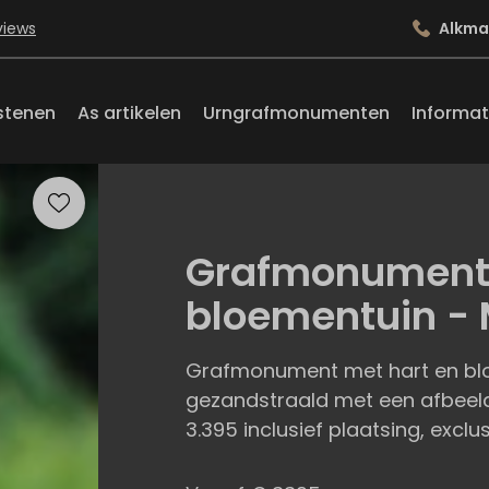
views
Alkma
stenen
As artikelen
Urngrafmonumenten
Informat
Grafmonument 
bloementuin -
Grafmonument met hart en bloe
gezandstraald met een afbeeld
3.395 inclusief plaatsing, exclu