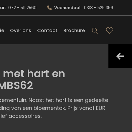
ar:
072 - 511 2560
Veenendaal:
0318 - 525 356
ie
Over ons
Contact
Brochure
met hart en
 MBS62
mentuin. Naast het hart is een gedeelte
ing van een bloementak. Prijs vanaf EUR
sief accessoires.