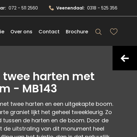
ar:
072 - 511 2560
Veenendaal:
0318 - 525 356
ie
Over ons
Contact
Brochure
twee harten met
om - MB143
et twee harten en een uitgekapte boom.
e graniet lijkt het geheel tweekleurig. Zo
d tussen de harten en de boom. Door de
t de uitstraling van dit monument heel
lling van het tuintje, dan is dat natuurlijk