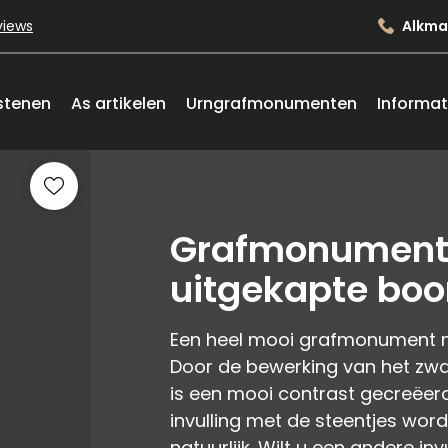
views
Alkma
stenen
As artikelen
Urngrafmonumenten
Informat
Grafmonument 
uitgekapte bo
Een heel mooi grafmonument m
Door de bewerking van het zwart
is een mooi contrast gecreëer
invulling met de steentjes word
natuurlijk. Wilt u een andere invu