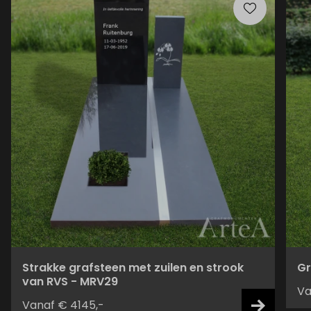
Strakke grafsteen met zuilen en strook
Gr
van RVS - MRV29
Va
Vanaf € 4145,-