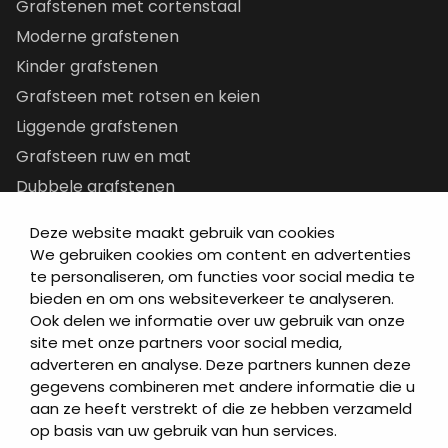
Grafstenen met cortenstaal
Moderne grafstenen
Kinder grafstenen
Grafsteen met rotsen en keien
Liggende grafstenen
Grafsteen ruw en mat
Dubbele grafstenen
Korte grafstenen
Deze website maakt gebruik van cookies
Letterplaten
We gebruiken cookies om content en advertenties
Grafzerken kopen
te personaliseren, om functies voor social media te
bieden en om ons websiteverkeer te analyseren.
Ook delen we informatie over uw gebruik van onze
Direct naar
site met onze partners voor social media,
adverteren en analyse. Deze partners kunnen deze
Grafstenen
gegevens combineren met andere informatie die u
As artikelen
aan ze heeft verstrekt of die ze hebben verzameld
Urngrafmonumenten
Sluiten
op basis van uw gebruik van hun services.