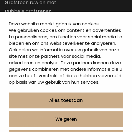
Grafsteen ruw en mat
Dubbele grafstenen
Korte grafstenen
Deze website maakt gebruik van cookies
Letterplaten
We gebruiken cookies om content en advertenties
te personaliseren, om functies voor social media te
Grafzerken kopen
bieden en om ons websiteverkeer te analyseren.
Ook delen we informatie over uw gebruik van onze
Direct naar
site met onze partners voor social media,
adverteren en analyse. Deze partners kunnen deze
Grafstenen
gegevens combineren met andere informatie die u
As artikelen
aan ze heeft verstrekt of die ze hebben verzameld
Urngrafmonumenten
op basis van uw gebruik van hun services.
Informatie
Over ons
Alles toestaan
Contact
Artea in de buurt
Weigeren
Onze werkwijze