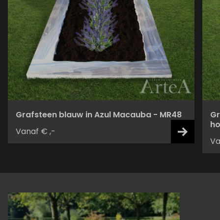
Grafsteen blauw in Azul Macauba - MR48
Gr
ho
Vanaf € ,-
Va