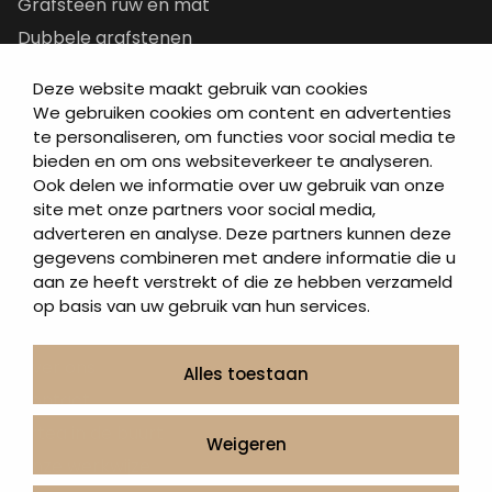
Grafsteen ruw en mat
Dubbele grafstenen
Korte grafstenen
Deze website maakt gebruik van cookies
Letterplaten
We gebruiken cookies om content en advertenties
Grafzerken kopen
te personaliseren, om functies voor social media te
bieden en om ons websiteverkeer te analyseren.
Ook delen we informatie over uw gebruik van onze
Direct naar
site met onze partners voor social media,
adverteren en analyse. Deze partners kunnen deze
Grafstenen
gegevens combineren met andere informatie die u
As artikelen
aan ze heeft verstrekt of die ze hebben verzameld
Urngrafmonumenten
op basis van uw gebruik van hun services.
Informatie
Over ons
Alles toestaan
Contact
Artea in de buurt
Weigeren
Onze werkwijze