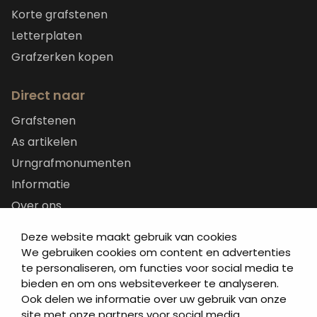
Korte grafstenen
Letterplaten
Grafzerken kopen
Direct naar
Grafstenen
As artikelen
Urngrafmonumenten
Informatie
Over ons
Contact
Deze website maakt gebruik van cookies
Artea in de buurt
We gebruiken cookies om content en advertenties
te personaliseren, om functies voor social media te
Onze werkwijze
bieden en om ons websiteverkeer te analyseren.
Urnen en as sieraden webshop
Ook delen we informatie over uw gebruik van onze
site met onze partners voor social media,