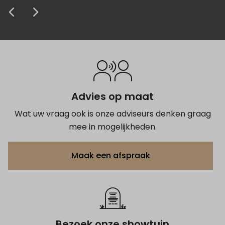
Anoniem
Anoniem
Anoniem
Anoniem
Anoniem
krijgen van het grafmonument.
prijs zeer concurrerend. Kortom de 5
afscheid.
Anoniem
Anoniem
sterren zijn zeker terecht.
Anoniem
Anoniem
Anoniem
Advies op maat
Wat uw vraag ook is onze adviseurs denken graag
mee in mogelijkheden.
Maak een afspraak
Bezoek onze showtuin