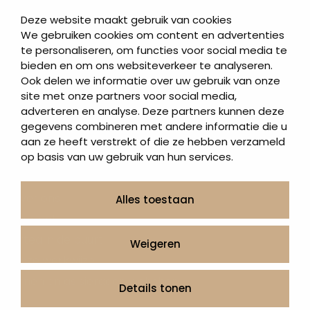
Korte grafstenen
Deze website maakt gebruik van cookies
Letterplaten
We gebruiken cookies om content en advertenties
te personaliseren, om functies voor social media te
Grafzerken kopen
bieden en om ons websiteverkeer te analyseren.
Ook delen we informatie over uw gebruik van onze
Direct naar
site met onze partners voor social media,
adverteren en analyse. Deze partners kunnen deze
Grafstenen
gegevens combineren met andere informatie die u
As artikelen
aan ze heeft verstrekt of die ze hebben verzameld
Urngrafmonumenten
op basis van uw gebruik van hun services.
Informatie
Over ons
Alles toestaan
Contact
Artea in de buurt
Weigeren
Onze werkwijze
Urnen en as sieraden webshop
Details tonen