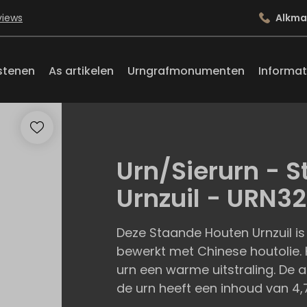
views
Alkma
stenen
As artikelen
Urngrafmonumenten
Informat
Urn/Sierurn - 
Urnzuil - URN3
Deze Staande Houten Urnzuil i
bewerkt met Chinese houtolie. 
urn een warme uitstraling. De a
de urn heeft een inhoud van 4,7 l