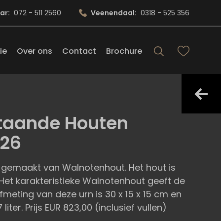
ar:
072 - 511 2560
Veenendaal:
0318 - 525 356
ie
Over ons
Contact
Brochure
Staande Houten
226
s gemaakt van Walnotenhout. Het hout is
Het karakteristieke Walnotenhout geeft de
fmeting van deze urn is 30 x 15 x 15 cm en
iter. Prijs EUR 823,00 (inclusief vullen)