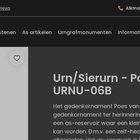
views
Alkma
stenen
As artikelen
Urngrafmonumenten
Informat
Urn/Sierurn - P
URNU-06B
Het gedenkornament Poes van gla
gedenkornament ter herinnering
een as-reservoir waar een kle
kan worden. D.m.v. een zelf-hec
afgesloten. Het as-reservoir is 