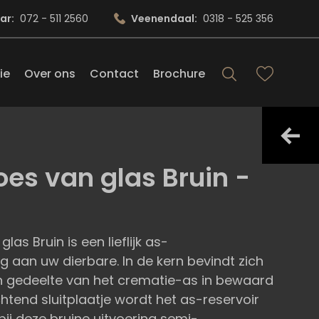
ar:
072 - 511 2560
Veenendaal:
0318 - 525 356
ie
Over ons
Contact
Brochure
oes van glas Bruin -
s Bruin is een lieflijk as-
 aan uw dierbare. In de kern bevindt zich
in gedeelte van het crematie-as in bewaard
htend sluitplaatje wordt het as-reservoir
bij deze bruine uitvoering semi-