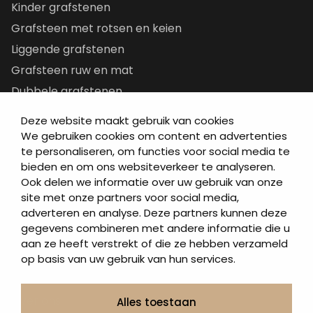
Kinder grafstenen
Grafsteen met rotsen en keien
Liggende grafstenen
Grafsteen ruw en mat
Dubbele grafstenen
Korte grafstenen
Deze website maakt gebruik van cookies
Letterplaten
We gebruiken cookies om content en advertenties
te personaliseren, om functies voor social media te
Grafzerken kopen
bieden en om ons websiteverkeer te analyseren.
Ook delen we informatie over uw gebruik van onze
Direct naar
site met onze partners voor social media,
adverteren en analyse. Deze partners kunnen deze
Grafstenen
gegevens combineren met andere informatie die u
As artikelen
aan ze heeft verstrekt of die ze hebben verzameld
Urngrafmonumenten
op basis van uw gebruik van hun services.
Informatie
Over ons
Alles toestaan