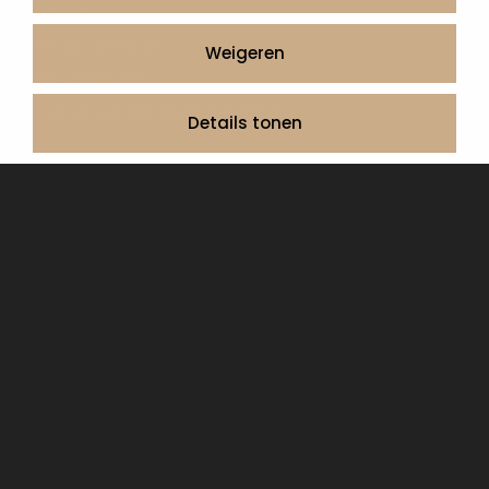
Contact
Artea in de buurt
Weigeren
Onze werkwijze
Urnen en as sieraden webshop
Details tonen
Volg ons op:
© 2026 Artea Grafmonumenten
Privacy Policy
Algemene voorwaarden, service en garantie
Cookie Declaration