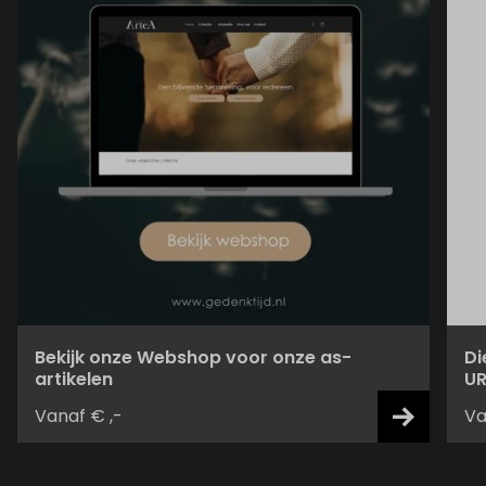
Bekijk onze Webshop voor onze as-
Di
artikelen
UR
Vanaf € ,-
Va