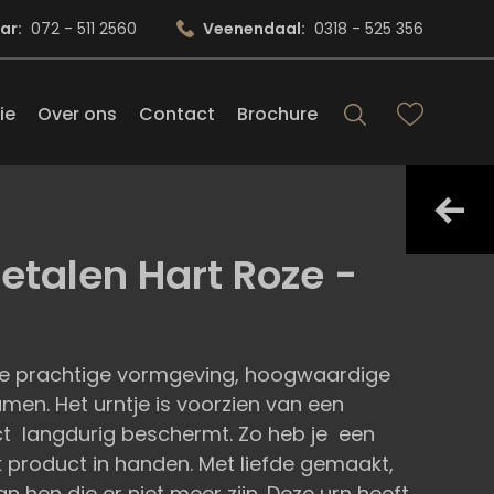
ar:
072 - 511 2560
Veenendaal:
0318 - 525 356
ie
Over ons
Contact
Brochure
etalen Hart Roze -
 de prachtige vormgeving, hoogwaardige
n. Het urntje is voorzien van een
ct langdurig beschermt. Zo heb je een
 product in handen. Met liefde gemaakt,
 hen die er niet meer zijn. Deze urn heeft