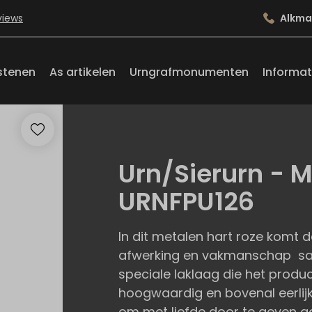
views
Alkma
stenen
As artikelen
Urngrafmonumenten
Informat
Urn/Sierurn - M
URNFPU126
In dit metalen hart roze komt
afwerking en vakmanschap same
speciale laklaag die het produ
hoogwaardig en bovenal eerlijk
om met liefde door te geven aan