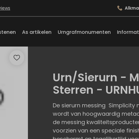
views
Alkma
stenen
As artikelen
Urngrafmonumenten
Informat
Urn/Sierurn - M
Sterren - URN
De sierurn messing Simplicity m
wordt van hoogwaardig metaa
de messing kwaliteitsproducte
voorzien van een speciale finish
beschermt en tegelijkertijd vo