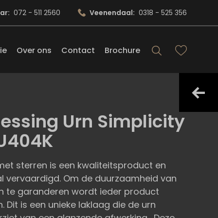
ar:
072 - 511 2560
Veenendaal:
0318 - 525 356
ie
Over ons
Contact
Brochure
essing Urn Simplicity
HU404K
et sterren is een kwaliteitsproduct en
l vervaardigd. Om de duurzaamheid van
n te garanderen wordt ieder product
. Dit is een unieke laklaag die de urn
orziet van een glanzende afwerking. Deze