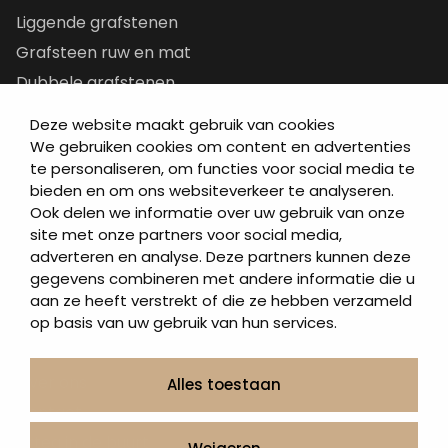
Liggende grafstenen
Grafsteen ruw en mat
Dubbele grafstenen
Korte grafstenen
Deze website maakt gebruik van cookies
Letterplaten
We gebruiken cookies om content en advertenties
te personaliseren, om functies voor social media te
Grafzerken kopen
bieden en om ons websiteverkeer te analyseren.
Ook delen we informatie over uw gebruik van onze
Direct naar
site met onze partners voor social media,
adverteren en analyse. Deze partners kunnen deze
Grafstenen
gegevens combineren met andere informatie die u
As artikelen
aan ze heeft verstrekt of die ze hebben verzameld
Urngrafmonumenten
op basis van uw gebruik van hun services.
Informatie
Over ons
Alles toestaan
Contact
Artea in de buurt