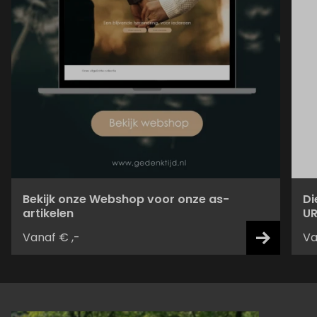
Bekijk onze Webshop voor onze as-
Di
artikelen
UR
Vanaf € ,-
Va