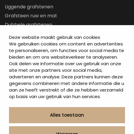
Liggende grafstenen
Grafsteen ruw en mat
Dubbele grafstenen
Korte grafstenen
Deze website maakt gebruik van cookies
Letterplaten
We gebruiken cookies om content en advertenties
te personaliseren, om functies voor social media te
Grafzerken kopen
bieden en om ons websiteverkeer te analyseren.
Ook delen we informatie over uw gebruik van onze
Direct naar
site met onze partners voor social media,
adverteren en analyse. Deze partners kunnen deze
Grafstenen
gegevens combineren met andere informatie die u
As artikelen
aan ze heeft verstrekt of die ze hebben verzameld
Urngrafmonumenten
op basis van uw gebruik van hun services.
Informatie
Over ons
Alles toestaan
Contact
Artea in de buurt