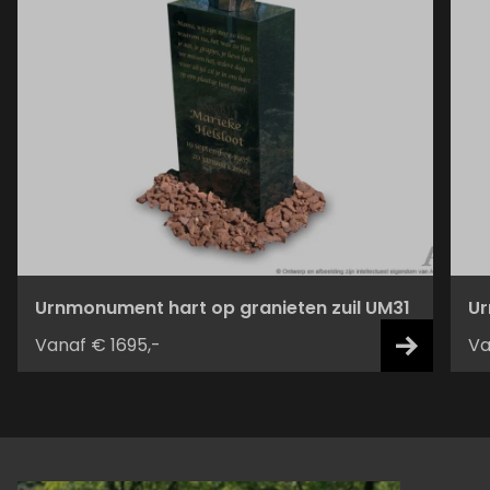
Urnmonument hart op granieten zuil UM31
Ur
Vanaf € 1695,-
Va