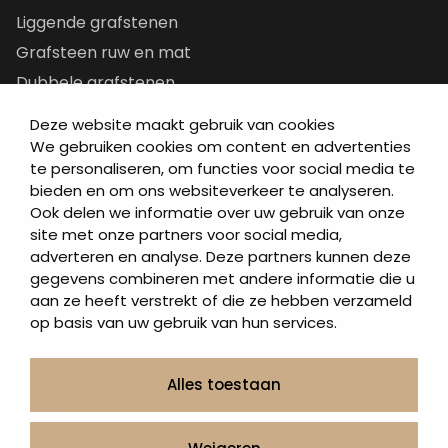
Liggende grafstenen
Grafsteen ruw en mat
Dubbele grafstenen
Korte grafstenen
Deze website maakt gebruik van cookies
Letterplaten
We gebruiken cookies om content en advertenties
te personaliseren, om functies voor social media te
Grafzerken kopen
bieden en om ons websiteverkeer te analyseren.
Ook delen we informatie over uw gebruik van onze
Direct naar
site met onze partners voor social media,
adverteren en analyse. Deze partners kunnen deze
Grafstenen
gegevens combineren met andere informatie die u
As artikelen
aan ze heeft verstrekt of die ze hebben verzameld
Urngrafmonumenten
op basis van uw gebruik van hun services.
Informatie
Over ons
Alles toestaan
Contact
Artea in de buurt