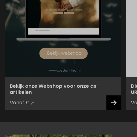
Bekijk onze Webshop voor onze as-
Di
artikelen
UR
Vanaf € ,-
Va