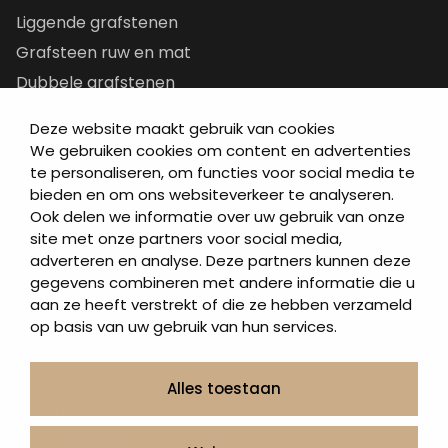
Liggende grafstenen
Grafsteen ruw en mat
Dubbele grafstenen
Korte grafstenen
Deze website maakt gebruik van cookies
Letterplaten
We gebruiken cookies om content en advertenties
Grafzerken kopen
te personaliseren, om functies voor social media te
bieden en om ons websiteverkeer te analyseren.
Ook delen we informatie over uw gebruik van onze
Direct naar
site met onze partners voor social media,
adverteren en analyse. Deze partners kunnen deze
Grafstenen
gegevens combineren met andere informatie die u
As artikelen
aan ze heeft verstrekt of die ze hebben verzameld
Urngrafmonumenten
op basis van uw gebruik van hun services.
Informatie
Over ons
Alles toestaan
Contact
Artea in de buurt