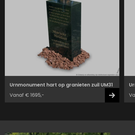
Urnmonument hart op granieten zuil UM31
Ur
Vanaf € 1695,-
Va