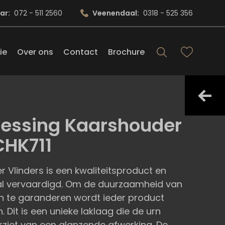
ar:
072 - 511 2560
Veenendaal:
0318 - 525 356
ie
Over ons
Contact
Brochure
Messing Kaarshouder
CHK711
 Vlinders is een kwaliteitsproduct en
l vervaardigd. Om de duurzaamheid van
n te garanderen wordt ieder product
. Dit is een unieke laklaag die de urn
orziet van een glanzende afwerking. De