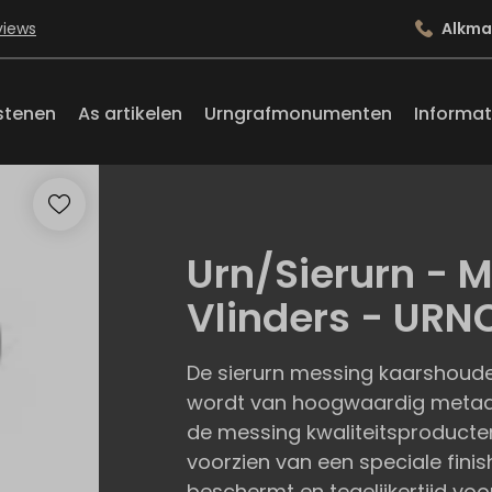
views
Alkma
stenen
As artikelen
Urngrafmonumenten
Informat
Urn/Sierurn - 
Vlinders - URN
De sierurn messing kaarshouder
wordt van hoogwaardig metaa
de messing kwaliteitsproducte
voorzien van een speciale finish
beschermt en tegelijkertijd vo