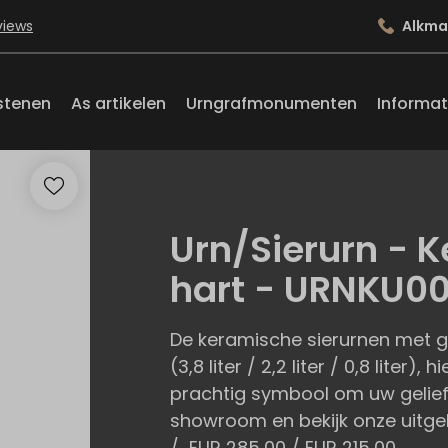
views
Alkma
stenen
As artikelen
Urngrafmonumenten
Informat
Urn/Sierurn - 
hart - URNKU0
De keramische sierurnen met go
(3,8 liter / 2,2 liter / 0,8 liter)
prachtig symbool om uw gelief
showroom en bekijk onze uitgebr
/ EUR 285,00 / EUR 215,00