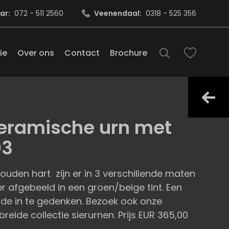
ar:
072 - 511 2560
Veenendaal:
0318 - 525 356
ie
Over ons
Contact
Brochure
Keramische urn met
03
uden hart zijn er in 3 verschillende maten
, hier afgebeeld in een groen/beige tint. Een
de in te gedenken. Bezoek ook onze
eide collectie sierurnen. Prijs EUR 365,00