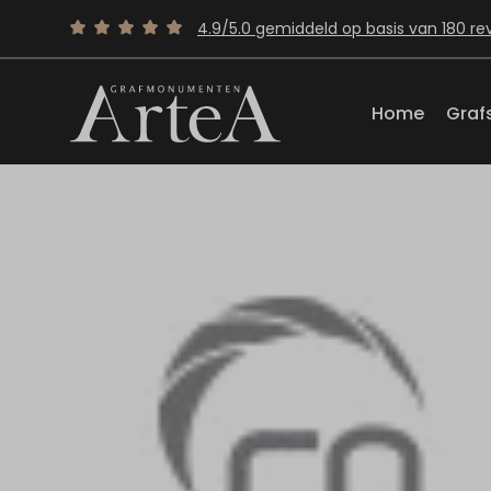
4.9/5.0 gemiddeld op basis van 180 re
Home
Graf