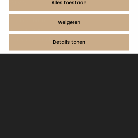
Over ons
Alles toestaan
Contact
Artea in de buurt
Weigeren
Onze werkwijze
Urnen en as sieraden webshop
Details tonen
Volg ons op:
© 2026 Artea Grafmonumenten
Privacy Policy
Algemene voorwaarden, service en garantie
Cookie Declaration