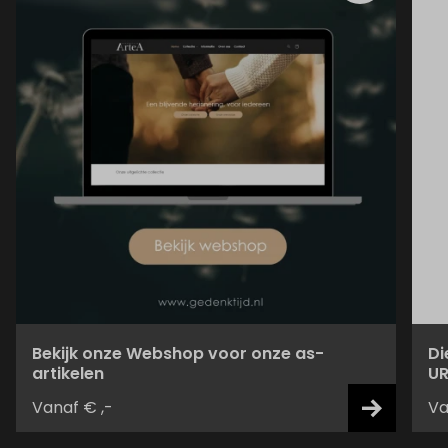
Bekijk onze Webshop voor onze as-
Di
artikelen
UR
Vanaf € ,-
Va