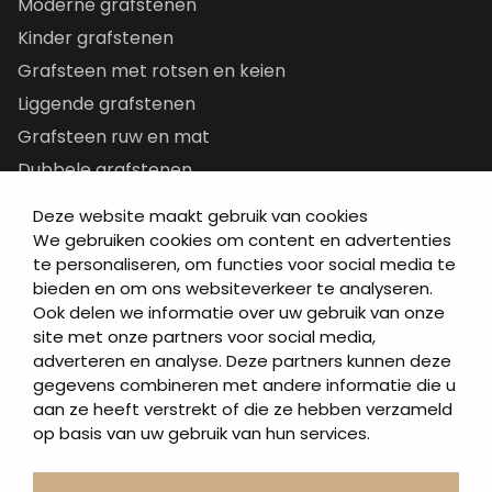
Moderne grafstenen
Kinder grafstenen
Grafsteen met rotsen en keien
Liggende grafstenen
Grafsteen ruw en mat
Dubbele grafstenen
Korte grafstenen
Deze website maakt gebruik van cookies
Letterplaten
We gebruiken cookies om content en advertenties
te personaliseren, om functies voor social media te
Grafzerken kopen
bieden en om ons websiteverkeer te analyseren.
Ook delen we informatie over uw gebruik van onze
Direct naar
site met onze partners voor social media,
adverteren en analyse. Deze partners kunnen deze
Grafstenen
gegevens combineren met andere informatie die u
As artikelen
aan ze heeft verstrekt of die ze hebben verzameld
Urngrafmonumenten
op basis van uw gebruik van hun services.
Informatie