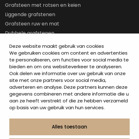
Grafsteen met rotsen en keien
Liggende grafstenen
Grafsteen ruw en mat
Dubbele grafstenen
Korte grafstenen
Deze website maakt gebruik van cookies
Letterplaten
We gebruiken cookies om content en advertenties
te personaliseren, om functies voor social media te
Grafzerken kopen
bieden en om ons websiteverkeer te analyseren.
Ook delen we informatie over uw gebruik van onze
Direct naar
site met onze partners voor social media,
adverteren en analyse. Deze partners kunnen deze
Grafstenen
gegevens combineren met andere informatie die u
As artikelen
aan ze heeft verstrekt of die ze hebben verzameld
Urngrafmonumenten
op basis van uw gebruik van hun services.
Informatie
Over ons
Alles toestaan
Contact