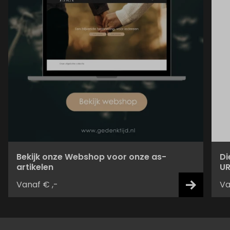
Bekijk onze Webshop voor onze as-
Di
artikelen
UR
Vanaf € ,-
Va