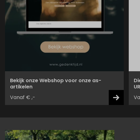
Bekijk onze Webshop voor onze as-
Di
artikelen
UR
Vanaf € ,-
Va