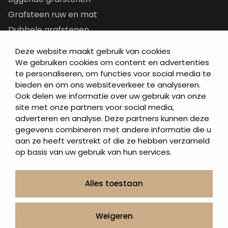
Grafsteen ruw en mat
Dubbele grafstenen
Korte grafstenen
Deze website maakt gebruik van cookies
Letterplaten
We gebruiken cookies om content en advertenties
te personaliseren, om functies voor social media te
Grafzerken kopen
bieden en om ons websiteverkeer te analyseren.
Ook delen we informatie over uw gebruik van onze
Direct naar
site met onze partners voor social media,
adverteren en analyse. Deze partners kunnen deze
Grafstenen
gegevens combineren met andere informatie die u
As artikelen
aan ze heeft verstrekt of die ze hebben verzameld
Urngrafmonumenten
op basis van uw gebruik van hun services.
Informatie
Over ons
Alles toestaan
Contact
Artea in de buurt
Weigeren