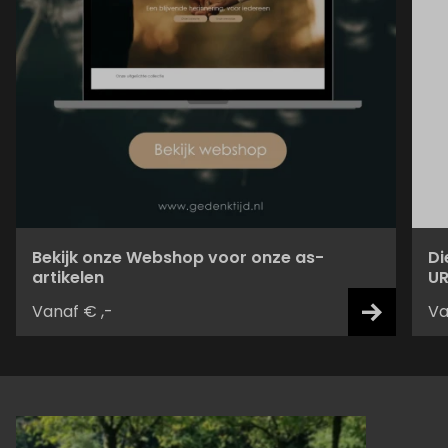
Bekijk onze Webshop voor onze as-
Di
artikelen
UR
Vanaf € ,-
Va