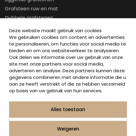
Grafsteen ruw en mat
Dubbele grafstenen
Korte grafstenen
Deze website maakt gebruik van cookies
Letterplaten
We gebruiken cookies om content en advertenties
te personaliseren, om functies voor social media te
Grafzerken kopen
bieden en om ons websiteverkeer te analyseren.
Ook delen we informatie over uw gebruik van onze
Direct naar
site met onze partners voor social media,
adverteren en analyse. Deze partners kunnen deze
Grafstenen
gegevens combineren met andere informatie die u
As artikelen
aan ze heeft verstrekt of die ze hebben verzameld
Urngrafmonumenten
op basis van uw gebruik van hun services.
Informatie
Over ons
Alles toestaan
Contact
Artea in de buurt
Weigeren