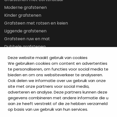
Moderne grafstenen
Kinder grafstenen
Grafsteen met rotsen en keien
Liggende grafstenen
Grafsteen ruw en mat
Dubbele grafstenen
Korte grafstenen
Deze website maakt gebruik van cookies
Letterplaten
We gebruiken cookies om content en advertenties
te personaliseren, om functies voor social media te
Grafzerken kopen
bieden en om ons websiteverkeer te analyseren.
Ook delen we informatie over uw gebruik van onze
Direct naar
site met onze partners voor social media,
adverteren en analyse. Deze partners kunnen deze
Grafstenen
gegevens combineren met andere informatie die u
As artikelen
aan ze heeft verstrekt of die ze hebben verzameld
Urngrafmonumenten
op basis van uw gebruik van hun services.