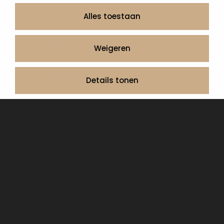
Informatie
Over ons
Alles toestaan
Contact
Artea in de buurt
Weigeren
Onze werkwijze
Urnen en as sieraden webshop
Details tonen
Volg ons op:
© 2026 Artea Grafmonumenten
Privacy Policy
Algemene voorwaarden, service en garantie
Cookie Declaration