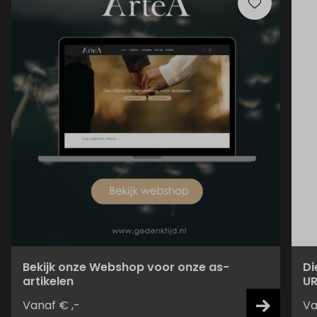
Bekijk onze Webshop voor onze as-
Di
artikelen
UR
Vanaf € ,-
Va