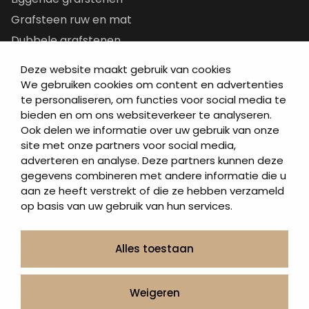
Grafsteen ruw en mat
Dubbele grafstenen
Korte grafstenen
Deze website maakt gebruik van cookies
Letterplaten
We gebruiken cookies om content en advertenties
te personaliseren, om functies voor social media te
Grafzerken kopen
bieden en om ons websiteverkeer te analyseren.
Ook delen we informatie over uw gebruik van onze
Direct naar
site met onze partners voor social media,
adverteren en analyse. Deze partners kunnen deze
Grafstenen
gegevens combineren met andere informatie die u
As artikelen
aan ze heeft verstrekt of die ze hebben verzameld
Urngrafmonumenten
op basis van uw gebruik van hun services.
Informatie
Over ons
Alles toestaan
Contact
Artea in de buurt
Weigeren