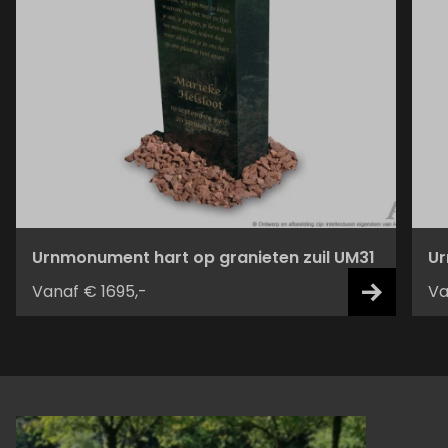
Urnmonument hart op granieten zuil UM31
Ur
Vanaf € 1695,-
Va