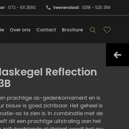
ar:
072 - 511 2560
Veenendaal:
0318 - 525 356
ie
Over ons
Contact
Brochure
laskegel Reflection
3B
 een prachtige as-gedenkornament en is
ur blauw is goed zichtbaar. Het geheel is
tie-as te zien is. In combinatie met de
eft dit een prachtige uitstraling aan het
 zelf-hechtende sluitplaat wordt het as-