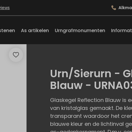
views
Alkma
stenen
As artikelen
Urngrafmonumenten
Informat
Urn/Sierurn - G
Blauw - URNA0
Glaskegel Reflection Blauw is
van kristalglas gemaakt. De kle
transparant waardoor het crema
blauwe kleur en de lichtinval ge
as-gedenkornament. D.m.v. een