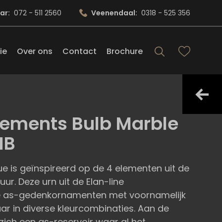
ar:
072 - 511 2560
Veenendaal:
0318 - 525 356
ie
Over ons
Contact
Brochure
Elements Bulb Marble
MB
ue is geïnspireerd op de 4 elementen uit de
uur. Deze urn uit de Elan-line
ie as-gedenkornamenten met voornamelijk
ar in diverse kleurcombinaties. Aan de
zich een as-reservoir waar al het