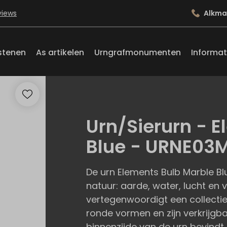
views
Alkma
stenen
As artikelen
Urngrafmonumenten
Informat
Urn/Sierurn - 
Blue - URNE03
De urn Elements Bulb Marble Bl
natuur: aarde, water, lucht en v
vertegenwoordigt een collect
ronde vormen en zijn verkrijgba
binnenzijde van de urn bevindt 