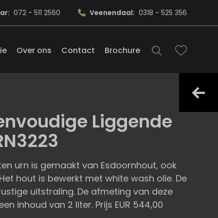
ar:
072 - 511 2560
Veenendaal:
0318 - 525 356
ie
Over ons
Contact
Brochure
Eenvoudige Liggende
URN3223
en urn is gemaakt van Esdoornhout, ook
Het hout is bewerkt met white wash olie. De
ustige uitstraling. De afmeting van deze
een inhoud van 2 liter. Prijs EUR 544,00