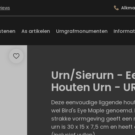
views
Alkma
stenen
As artikelen
Urngrafmonumenten
Informat
Urn/Sierurn - 
Houten Urn - 
Deze eenvoudige liggende hout
wel Bird's Eye Maple genoemd. 
strakke vormgeving geeft een r
urn is 30 x 15 x 7,5 cm en heeft 
(inclusief vullen)