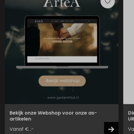
Bekijk onze Webshop voor onze as-
Di
artikelen
UR
Vanaf € ,-
Va