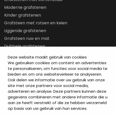
Moderne grafstenen
Kinder grafstenen
Grafsteen met rotsen en keien
Liggende grafstenen
Grafsteen ruw en mat
Dubbele grafstenen
Korte grafstenen
Deze website maakt gebruik van cookies
Letterplaten
We gebruiken cookies om content en advertenties
te personaliseren, om functies voor social media te
Grafzerken kopen
bieden en om ons websiteverkeer te analyseren.
Ook delen we informatie over uw gebruik van onze
Direct naar
site met onze partners voor social media,
adverteren en analyse. Deze partners kunnen deze
Grafstenen
gegevens combineren met andere informatie die u
As artikelen
aan ze heeft verstrekt of die ze hebben verzameld
Urngrafmonumenten
op basis van uw gebruik van hun services.