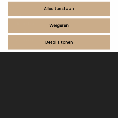
Informatie
Over ons
Alles toestaan
Contact
Artea in de buurt
Weigeren
Onze werkwijze
Urnen en as sieraden webshop
Details tonen
Volg ons op:
© 2026 Artea Grafmonumenten
Privacy Policy
Algemene voorwaarden, service en garantie
Cookie Declaration