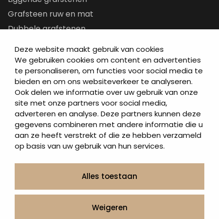
Grafsteen ruw en mat
Dubbele grafstenen
Korte grafstenen
Deze website maakt gebruik van cookies
Letterplaten
We gebruiken cookies om content en advertenties
te personaliseren, om functies voor social media te
Grafzerken kopen
bieden en om ons websiteverkeer te analyseren.
Ook delen we informatie over uw gebruik van onze
Direct naar
site met onze partners voor social media,
adverteren en analyse. Deze partners kunnen deze
Grafstenen
gegevens combineren met andere informatie die u
As artikelen
aan ze heeft verstrekt of die ze hebben verzameld
Urngrafmonumenten
op basis van uw gebruik van hun services.
Informatie
Over ons
Alles toestaan
Contact
Artea in de buurt
Weigeren