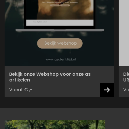
Bekijk onze Webshop voor onze as-
Di
artikelen
UR
Vanaf € ,-
Va