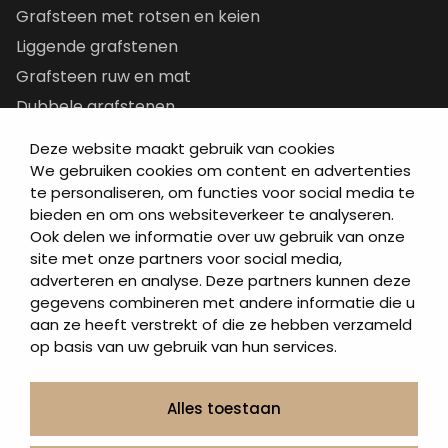
Grafsteen met rotsen en keien
Liggende grafstenen
Grafsteen ruw en mat
Dubbele grafstenen
Korte grafstenen
Deze website maakt gebruik van cookies
Letterplaten
We gebruiken cookies om content en advertenties
te personaliseren, om functies voor social media te
Grafzerken kopen
bieden en om ons websiteverkeer te analyseren.
Ook delen we informatie over uw gebruik van onze
Direct naar
site met onze partners voor social media,
adverteren en analyse. Deze partners kunnen deze
Grafstenen
gegevens combineren met andere informatie die u
As artikelen
aan ze heeft verstrekt of die ze hebben verzameld
Urngrafmonumenten
op basis van uw gebruik van hun services.
Informatie
Over ons
Alles toestaan
Contact