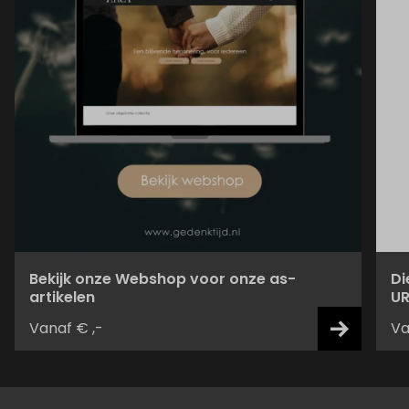
Bekijk onze Webshop voor onze as-
Di
artikelen
UR
Vanaf € ,-
Va