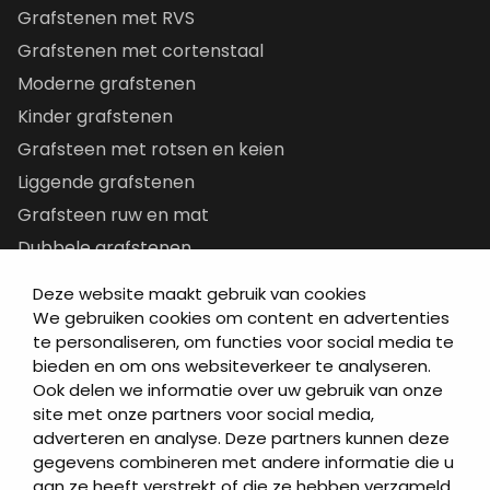
Grafstenen met RVS
Grafstenen met cortenstaal
Moderne grafstenen
Kinder grafstenen
Grafsteen met rotsen en keien
Liggende grafstenen
Grafsteen ruw en mat
Dubbele grafstenen
Korte grafstenen
Deze website maakt gebruik van cookies
Letterplaten
We gebruiken cookies om content en advertenties
te personaliseren, om functies voor social media te
Grafzerken kopen
bieden en om ons websiteverkeer te analyseren.
Ook delen we informatie over uw gebruik van onze
Direct naar
site met onze partners voor social media,
adverteren en analyse. Deze partners kunnen deze
Grafstenen
gegevens combineren met andere informatie die u
As artikelen
aan ze heeft verstrekt of die ze hebben verzameld