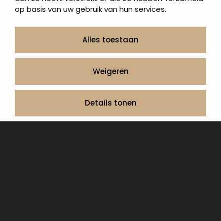
Urngrafmonumenten
op basis van uw gebruik van hun services.
Informatie
Over ons
Alles toestaan
Contact
Artea in de buurt
Weigeren
Onze werkwijze
Urnen en as sieraden webshop
Details tonen
Volg ons op:
© 2026 Artea Grafmonumenten
Privacy Policy