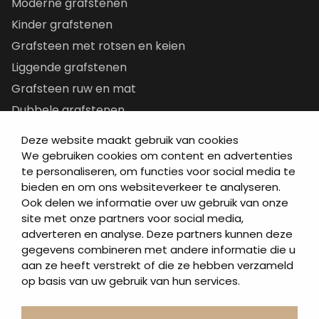
Moderne grafstenen
Kinder grafstenen
Grafsteen met rotsen en keien
Liggende grafstenen
Grafsteen ruw en mat
Dubbele grafstenen
Korte grafstenen
Deze website maakt gebruik van cookies
Letterplaten
We gebruiken cookies om content en advertenties
te personaliseren, om functies voor social media te
Grafzerken kopen
bieden en om ons websiteverkeer te analyseren.
Ook delen we informatie over uw gebruik van onze
Direct naar
site met onze partners voor social media,
adverteren en analyse. Deze partners kunnen deze
Grafstenen
gegevens combineren met andere informatie die u
As artikelen
aan ze heeft verstrekt of die ze hebben verzameld
Urngrafmonumenten
op basis van uw gebruik van hun services.
Informatie