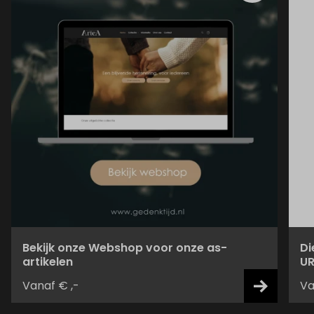
Bekijk onze Webshop voor onze as-
Di
artikelen
UR
Vanaf € ,-
Va