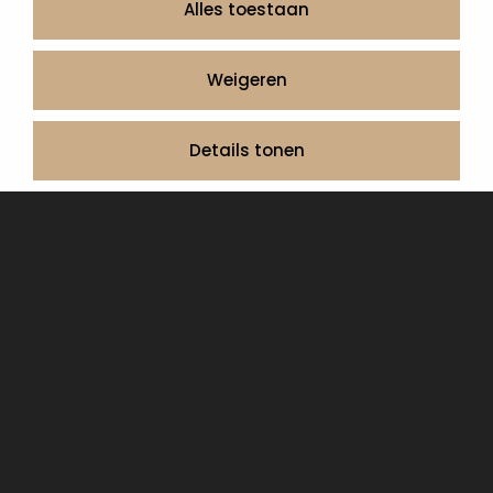
Over ons
Alles toestaan
Contact
Artea in de buurt
Weigeren
Onze werkwijze
Urnen en as sieraden webshop
Details tonen
Volg ons op:
© 2026 Artea Grafmonumenten
Privacy Policy
Algemene voorwaarden, service en garantie
Cookie Declaration