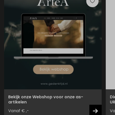
Bekijk onze Webshop voor onze as-
Di
artikelen
UR
Vanaf € ,-
Va