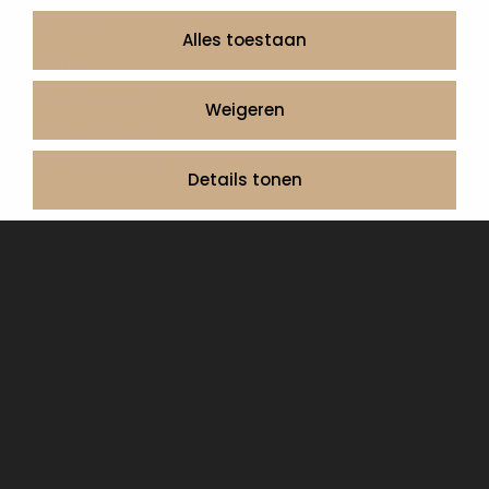
Informatie
Over ons
Alles toestaan
Contact
Artea in de buurt
Weigeren
Onze werkwijze
Urnen en as sieraden webshop
Details tonen
Volg ons op:
© 2026 Artea Grafmonumenten
Privacy Policy
Algemene voorwaarden, service en garantie
Cookie Declaration