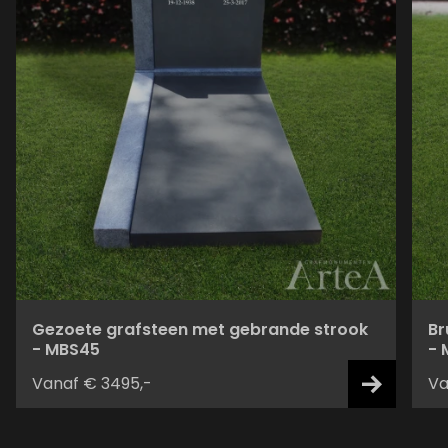
Gezoete grafsteen met gebrande strook
Br
- MBS45
- 
Vanaf € 3495,-
Va