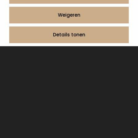
Contact
Artea in de buurt
Weigeren
Onze werkwijze
Urnen en as sieraden webshop
Details tonen
Volg ons op:
© 2026 Artea Grafmonumenten
Privacy Policy
Algemene voorwaarden, service en garantie
Cookie Declaration