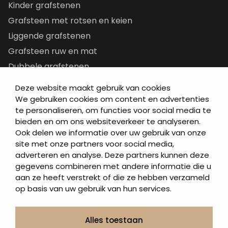
Kinder grafstenen
Grafsteen met rotsen en keien
Liggende grafstenen
Grafsteen ruw en mat
Dubbele grafstenen
Korte grafstenen
Deze website maakt gebruik van cookies
Letterplaten
We gebruiken cookies om content en advertenties
te personaliseren, om functies voor social media te
Grafzerken kopen
bieden en om ons websiteverkeer te analyseren.
Ook delen we informatie over uw gebruik van onze
Direct naar
site met onze partners voor social media,
adverteren en analyse. Deze partners kunnen deze
Grafstenen
gegevens combineren met andere informatie die u
As artikelen
aan ze heeft verstrekt of die ze hebben verzameld
Urngrafmonumenten
op basis van uw gebruik van hun services.
Informatie
Over ons
Alles toestaan