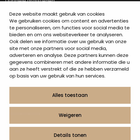
Dubbele grafstenen
Korte grafstenen
Deze website maakt gebruik van cookies
Letterplaten
We gebruiken cookies om content en advertenties
te personaliseren, om functies voor social media te
Grafzerken kopen
bieden en om ons websiteverkeer te analyseren.
Ook delen we informatie over uw gebruik van onze
Direct naar
site met onze partners voor social media,
adverteren en analyse. Deze partners kunnen deze
Grafstenen
gegevens combineren met andere informatie die u
As artikelen
aan ze heeft verstrekt of die ze hebben verzameld
Urngrafmonumenten
op basis van uw gebruik van hun services.
Informatie
Over ons
Alles toestaan
Contact
Artea in de buurt
Weigeren
Onze werkwijze
Urnen en as sieraden webshop
Details tonen