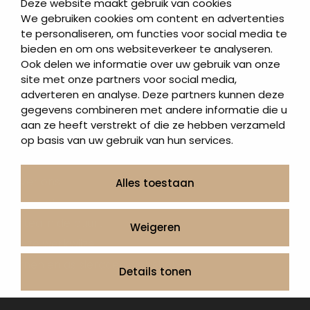
Deze website maakt gebruik van cookies
Letterplaten
We gebruiken cookies om content en advertenties
te personaliseren, om functies voor social media te
Grafzerken kopen
bieden en om ons websiteverkeer te analyseren.
Ook delen we informatie over uw gebruik van onze
Direct naar
site met onze partners voor social media,
adverteren en analyse. Deze partners kunnen deze
Grafstenen
gegevens combineren met andere informatie die u
As artikelen
aan ze heeft verstrekt of die ze hebben verzameld
Urngrafmonumenten
op basis van uw gebruik van hun services.
Informatie
Over ons
Alles toestaan
Contact
Artea in de buurt
Weigeren
Onze werkwijze
Urnen en as sieraden webshop
Details tonen
Volg ons op: