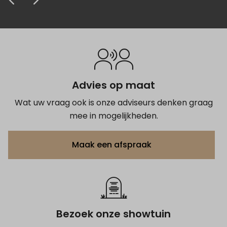
krijgen van het grafmonument.
prijs zeer concurrerend. Kortom de 5
afscheid.
Anoniem
Anoniem
sterren zijn zeker terecht.
Anoniem
Anoniem
Anoniem
Advies op maat
Wat uw vraag ook is onze adviseurs denken graag
mee in mogelijkheden.
Maak een afspraak
Bezoek onze showtuin