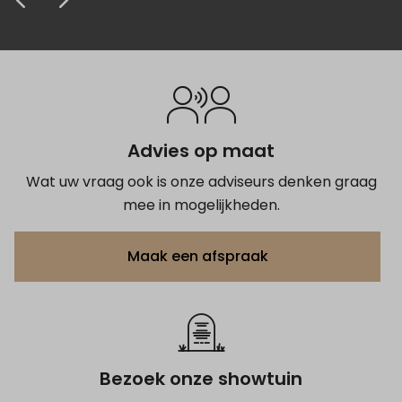
krijgen van het grafmonument.
Anoniem
Anoniem
Anoniem
Advies op maat
Wat uw vraag ook is onze adviseurs denken graag
mee in mogelijkheden.
Maak een afspraak
Bezoek onze showtuin