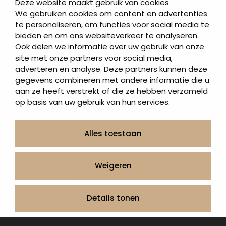
Deze website maakt gebruik van cookies
Letterplaten
We gebruiken cookies om content en advertenties
te personaliseren, om functies voor social media te
Grafzerken kopen
bieden en om ons websiteverkeer te analyseren.
Ook delen we informatie over uw gebruik van onze
Direct naar
site met onze partners voor social media,
adverteren en analyse. Deze partners kunnen deze
Grafstenen
gegevens combineren met andere informatie die u
As artikelen
aan ze heeft verstrekt of die ze hebben verzameld
Urngrafmonumenten
op basis van uw gebruik van hun services.
Informatie
Over ons
Alles toestaan
Contact
Artea in de buurt
Weigeren
Onze werkwijze
Urnen en as sieraden webshop
Details tonen
Volg ons op: