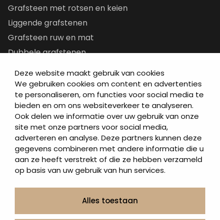
Grafsteen met rotsen en keien
Liggende grafstenen
Grafsteen ruw en mat
Dubbele grafstenen
Korte grafstenen
Deze website maakt gebruik van cookies
Letterplaten
We gebruiken cookies om content en advertenties
te personaliseren, om functies voor social media te
Grafzerken kopen
bieden en om ons websiteverkeer te analyseren.
Ook delen we informatie over uw gebruik van onze
Direct naar
site met onze partners voor social media,
adverteren en analyse. Deze partners kunnen deze
Grafstenen
gegevens combineren met andere informatie die u
As artikelen
aan ze heeft verstrekt of die ze hebben verzameld
Urngrafmonumenten
op basis van uw gebruik van hun services.
Informatie
Over ons
Alles toestaan
Contact