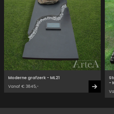
Moderne grafzerk - ML21
St
- 
Vanaf € 3845,-
Va