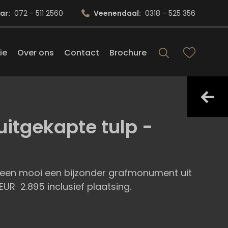
ar:
072 - 511 2560
Veenendaal:
0318 - 525 356
ie
Over ons
Contact
Brochure
uitgekapte tulp -
 een mooi een bijzonder grafmonument uit
 EUR 2.895 inclusief plaatsing.