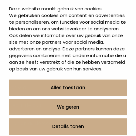
Korte grafstenen
Deze website maakt gebruik van cookies
Letterplaten
We gebruiken cookies om content en advertenties
te personaliseren, om functies voor social media te
Grafzerken kopen
bieden en om ons websiteverkeer te analyseren.
Ook delen we informatie over uw gebruik van onze
Direct naar
site met onze partners voor social media,
adverteren en analyse. Deze partners kunnen deze
Grafstenen
gegevens combineren met andere informatie die u
As artikelen
aan ze heeft verstrekt of die ze hebben verzameld
Urngrafmonumenten
op basis van uw gebruik van hun services.
Informatie
Over ons
Alles toestaan
Contact
Artea in de buurt
Weigeren
Onze werkwijze
Urnen en as sieraden webshop
Details tonen