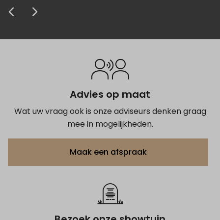
Anoniem
Anoniem
Anoniem
Anoniem
Anoniem
krijgen van het grafmonument.
prijs zeer concurrerend. Kortom de 5
afscheid.
Anoniem
Anoniem
Anoniem
sterren zijn zeker terecht.
Anoniem
Anoniem
Anoniem
Advies op maat
Wat uw vraag ook is onze adviseurs denken graag
mee in mogelijkheden.
Maak een afspraak
Bezoek onze showtuin