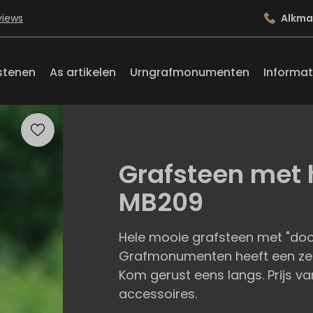
views
Alkma
stenen
As artikelen
Urngrafmonumenten
Informat
Grafsteen met h
MB209
Hele mooie grafsteen met "door
Grafmonumenten heeft een zeer
Kom gerust eens langs. Prijs va
accessoires.