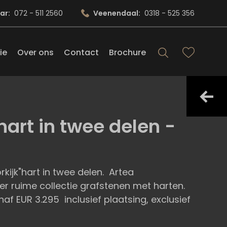
ar:
072 - 511 2560
Veenendaal:
0318 - 525 356
ie
Over ons
Contact
Brochure
art in twee delen -
kijk"hart in twee delen. Artea
 ruime collectie grafstenen met harten.
naf EUR 3.295 inclusief plaatsing, exclusief