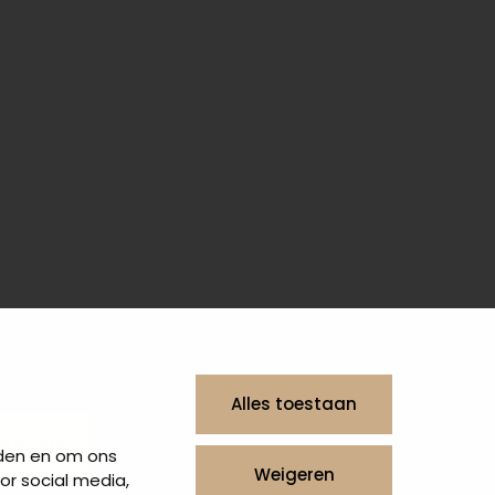
Alles toestaan
uw vraag
eden en om ons
Weigeren
or social media,