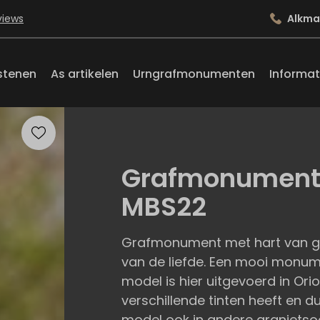
views
Alkma
stenen
As artikelen
Urngrafmonumenten
Informat
Grafmonument m
MBS22
Grafmonument met hart van gran
van de liefde. Een mooi monum
model is hier uitgevoerd in Ori
verschillende tinten heeft en dus 
model ook in andere granietsoo