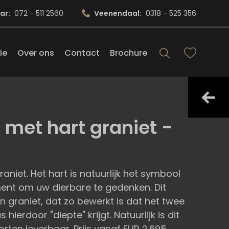
ar:
072 - 511 2560
Veenendaal:
0318 - 525 356
ie
Over ons
Contact
Brochure
et hart graniet -
iet. Het hart is natuurlijk het symbool
ent om uw dierbare te gedenken. Dit
on graniet, dat zo bewerkt is dat het twee
hierdoor "diepte" krijgt. Natuurlijk is dit
rten leverbaar. Prijs vanaf EUR 2.695