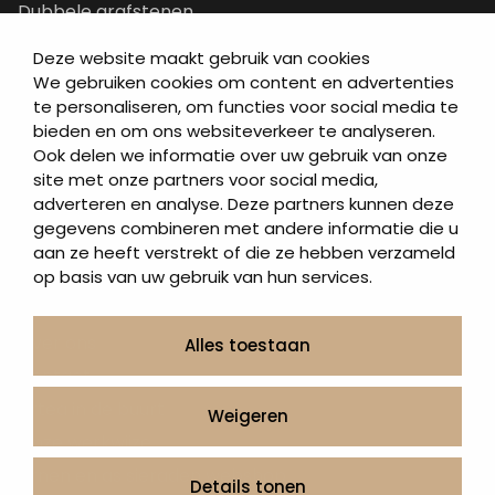
Dubbele grafstenen
Korte grafstenen
Deze website maakt gebruik van cookies
Letterplaten
We gebruiken cookies om content en advertenties
te personaliseren, om functies voor social media te
Grafzerken kopen
bieden en om ons websiteverkeer te analyseren.
Ook delen we informatie over uw gebruik van onze
Direct naar
site met onze partners voor social media,
adverteren en analyse. Deze partners kunnen deze
Grafstenen
gegevens combineren met andere informatie die u
As artikelen
aan ze heeft verstrekt of die ze hebben verzameld
Urngrafmonumenten
op basis van uw gebruik van hun services.
Informatie
Over ons
Alles toestaan
Contact
Artea in de buurt
Weigeren
Onze werkwijze
Urnen en as sieraden webshop
Details tonen