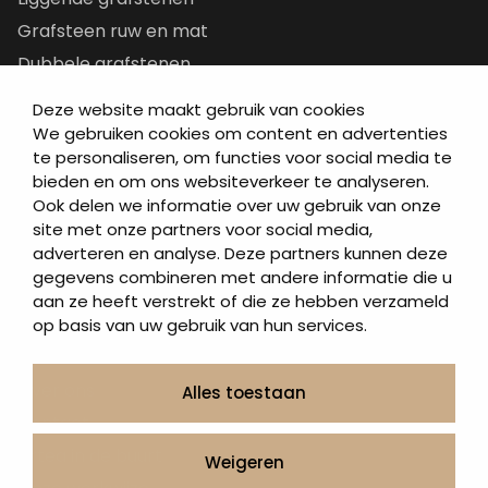
Grafsteen ruw en mat
Dubbele grafstenen
Korte grafstenen
Deze website maakt gebruik van cookies
Letterplaten
We gebruiken cookies om content en advertenties
te personaliseren, om functies voor social media te
Grafzerken kopen
bieden en om ons websiteverkeer te analyseren.
Ook delen we informatie over uw gebruik van onze
Direct naar
site met onze partners voor social media,
adverteren en analyse. Deze partners kunnen deze
Grafstenen
gegevens combineren met andere informatie die u
As artikelen
aan ze heeft verstrekt of die ze hebben verzameld
Urngrafmonumenten
op basis van uw gebruik van hun services.
Informatie
Over ons
Alles toestaan
Contact
Artea in de buurt
Weigeren