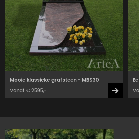
Mooie klassieke grafsteen - MBS30
Ee
Vanaf € 2595,-
Va