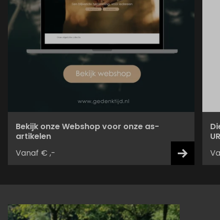
Bekijk onze Webshop voor onze as-
Di
artikelen
UR
Vanaf € ,-
Va