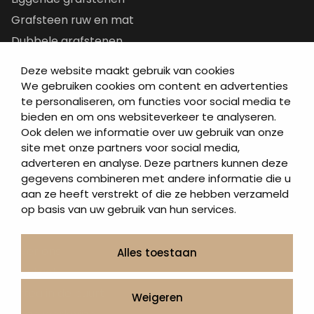
Grafsteen ruw en mat
Dubbele grafstenen
Korte grafstenen
Deze website maakt gebruik van cookies
Letterplaten
We gebruiken cookies om content en advertenties
te personaliseren, om functies voor social media te
Grafzerken kopen
bieden en om ons websiteverkeer te analyseren.
Ook delen we informatie over uw gebruik van onze
Direct naar
site met onze partners voor social media,
adverteren en analyse. Deze partners kunnen deze
Grafstenen
gegevens combineren met andere informatie die u
As artikelen
aan ze heeft verstrekt of die ze hebben verzameld
Urngrafmonumenten
op basis van uw gebruik van hun services.
Informatie
Over ons
Alles toestaan
Contact
Artea in de buurt
Weigeren