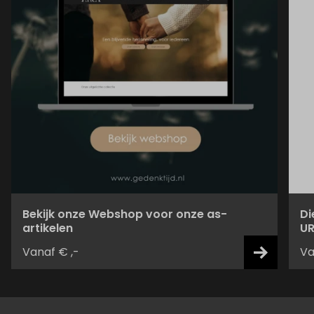
Bekijk onze Webshop voor onze as-
Di
artikelen
UR
Vanaf € ,-
Va