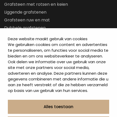
Grafsteen met rotsen en keien
Liggende grafstenen
Grafsteen ruw en mat
Dubbele grafstenen
Korte grafstenen
Deze website maakt gebruik van cookies
Letterplaten
We gebruiken cookies om content en advertenties
te personaliseren, om functies voor social media te
Grafzerken kopen
bieden en om ons websiteverkeer te analyseren.
Ook delen we informatie over uw gebruik van onze
Direct naar
site met onze partners voor social media,
adverteren en analyse. Deze partners kunnen deze
Grafstenen
gegevens combineren met andere informatie die u
As artikelen
aan ze heeft verstrekt of die ze hebben verzameld
Urngrafmonumenten
op basis van uw gebruik van hun services.
Informatie
Over ons
Alles toestaan
Contact