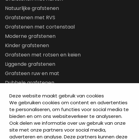
Natuurlijke grafstenen
Grafstenen met RVS
Grafstenen met cortenstaal
Moderne grafstenen
Kinder grafstenen
Grafsteen met rotsen en keien
Liggende grafstenen
Grafsteen ruw en mat
Dubbele grafstenen
Korte grafstenen
Deze website maakt gebruik van cookies
Letterplaten
We gebruiken cookies om content en advertenties
te personaliseren, om functies voor social media te
Grafzerken kopen
bieden en om ons websiteverkeer te analyseren.
Ook delen we informatie over uw gebruik van onze
Direct naar
site met onze partners voor social media,
adverteren en analyse. Deze partners kunnen deze
Grafstenen