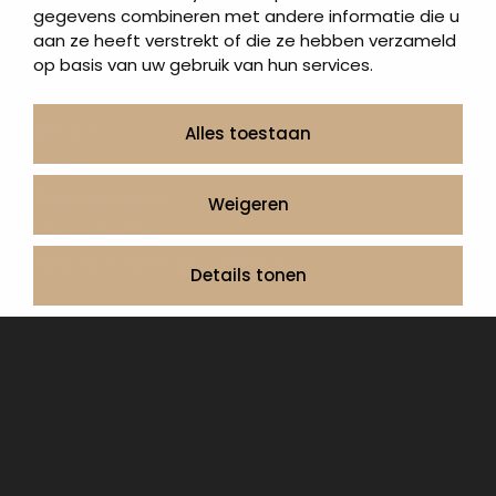
gegevens combineren met andere informatie die u
As artikelen
aan ze heeft verstrekt of die ze hebben verzameld
Urngrafmonumenten
op basis van uw gebruik van hun services.
Informatie
Over ons
Alles toestaan
Contact
Artea in de buurt
Weigeren
Onze werkwijze
Urnen en as sieraden webshop
Details tonen
Volg ons op:
© 2026 Artea Grafmonumenten