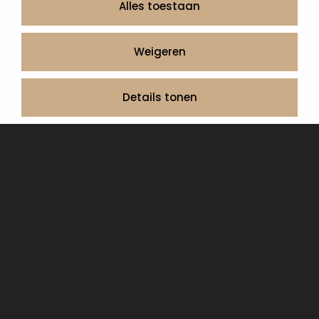
Over ons
Alles toestaan
Contact
Artea in de buurt
Weigeren
Onze werkwijze
Urnen en as sieraden webshop
Details tonen
Volg ons op:
© 2026 Artea Grafmonumenten
Privacy Policy
Algemene voorwaarden, service en garantie
Cookie Declaration