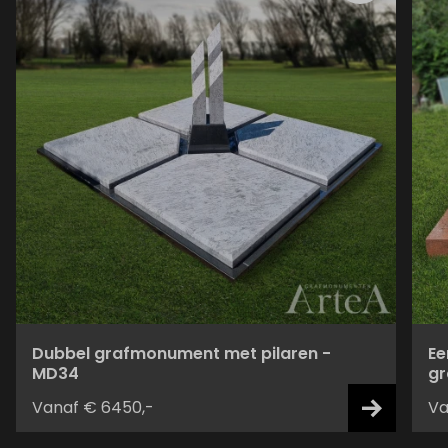
Dubbel grafmonument met pilaren -
Ee
MD34
gr
Vanaf € 6450,-
Va