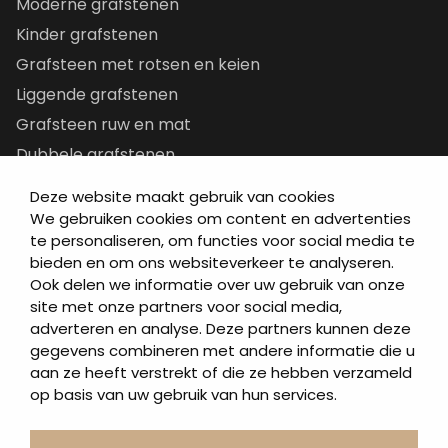
Moderne grafstenen
Kinder grafstenen
Grafsteen met rotsen en keien
Liggende grafstenen
Grafsteen ruw en mat
Dubbele grafstenen
Korte grafstenen
Deze website maakt gebruik van cookies
Letterplaten
We gebruiken cookies om content en advertenties
te personaliseren, om functies voor social media te
Grafzerken kopen
bieden en om ons websiteverkeer te analyseren.
Ook delen we informatie over uw gebruik van onze
Direct naar
site met onze partners voor social media,
adverteren en analyse. Deze partners kunnen deze
Grafstenen
gegevens combineren met andere informatie die u
As artikelen
aan ze heeft verstrekt of die ze hebben verzameld
Urngrafmonumenten
op basis van uw gebruik van hun services.
Informatie